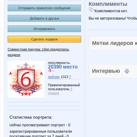
Комплименты
Отправить приватное сообщение
Комплиментов нет.
Вы не авторизованы! Чтоб
Добавить в друзья
Игнорировать
Сделать подарок
Метки лидеров
Совместная покупка: сбор предоплаты,
раздачи
популярность:
20390 место
Интервью
-5 ↓
рейтинг
1313
?
Привилегированный
пользователь
6
уровня
Статистика портрета:
сейчас просматривают портрет - 0
зарегистрированные пользователи
посетившие портрет за 7 дней - 0